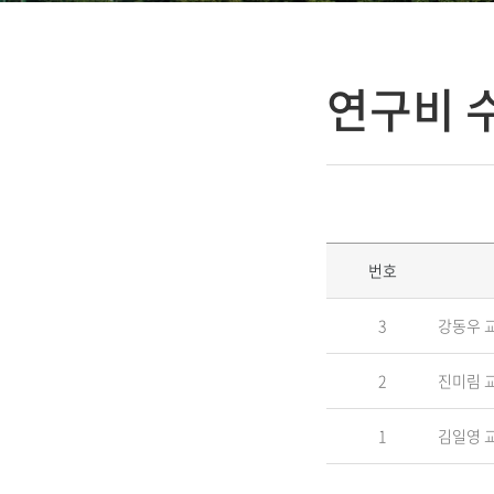
연구비 
번호
3
강동우 
2
진미림 교
1
김일영 