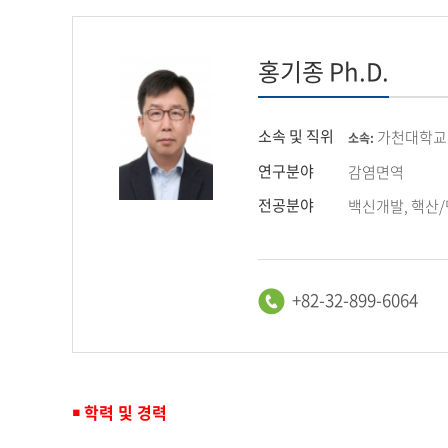
홍기종 Ph.D.
소속 및 직위
가천대학교
소속:
연구분야
감염면역
전공분야
백신개발, 핵산
+82-32-899-6064
￭
학력 및 경력