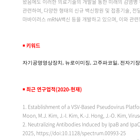
왔음에도 이러한 의료기술의 개발을 통한 미래의 감염병 
관련하여, 다양한 형태의 신규 백신항원 및 접종기술, 전
마바이러스 mRNA백신 등을 개발하고 있으며, 이와 관
￭
키워드
자기공명영상장치
,
뉴로이미징
,
고주파
코일
,
전자기장
￭
최근 연구업적(2020-현재)
1. Establishment of a VSV-Based Pseudovirus Platf
Moon, M.J. Kim, J.-I. Kim, K.-J. Hong, J.-O. Kim, V
2. Neutralizing Antibodies Induced by IpaB and IpaC 
2025, https://doi:10.1128/spectrum.00993-25