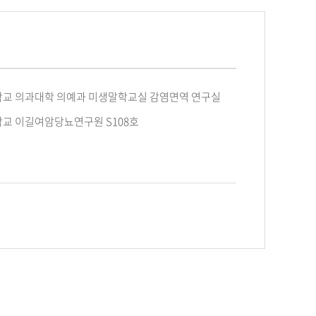
교 의과대학 의예과 미생말학교실 감염면역 연구실
교 이길여암당뇨연구원 S108호