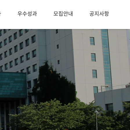
과
우수성과
모집안내
공지사항
개
사항
연구장비/시설
연구비 수주 및 산학실적
교육과정
세미나/행사
입학안내
학위취득
관련기관
갤러리
GAIHST NEWS
연구체험 프로그램
특전
오시는길
자료실
Q&A