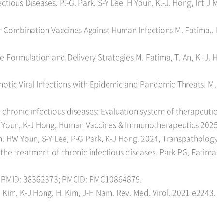
tious Diseases. P.-G. Park, S-Y Lee, H Youn, K.-J. Hong, Int J 
r Combination Vaccines Against Human Infections M. Fatima,, K
 Formulation and Delivery Strategies M. Fatima, T. An, K.-J. 
ic Viral Infections with Epidemic and Pandemic Threats. M. Fa
g chronic infectious diseases: Evaluation system of therapeuti
 H Youn, K-J Hong, Human Vaccines & Immunotherapeutics 202
on. HW Youn, S-Y Lee, P-G Park, K-J Hong. 2024, Transpathology
the treatment of chronic infectious diseases. Park PG, Fatima
1. PMID: 38362373; PMCID: PMC10864879.
Y-H Kim, K-J Hong, H. Kim, J-H Nam. Rev. Med. Virol. 2021 e224