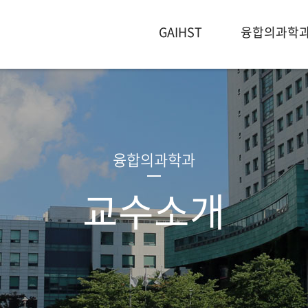
GAIHST
융합의과학
사말
경
교육목표
원장인사말
학과소개
설립배경
전공소개
연혁
조직도
연구분야
우수논문
교수진
교수소
공지
융합의과학과
교수소개