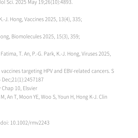
Mol Sci. 2025 May 19;26(10):4893.
.-J. Hong, Vaccines 2025, 13(4), 335;
Hong, Biomolecules 2025, 15(3), 359;
tima, T. An, P.-G. Park, K.-J. Hong, Viruses 2025,
c vaccines targeting HPV and EBV-related cancers. S
5 Dec;21(1):2457187
 Chap 10, Elsvier
 M, An T, Moon YE, Woo S, Youn H, Hong K-J. Clin
3. doi: 10.1002/rmv2243