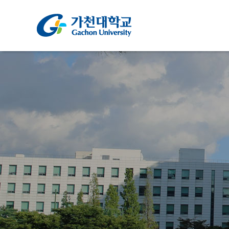
주메뉴 바로가기
컨텐츠 바로가기
총장인
설립배