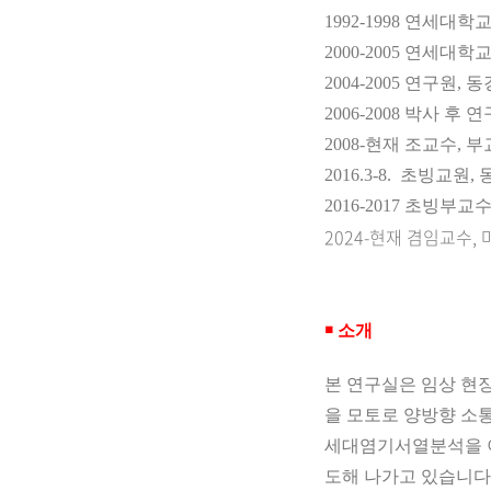
1992-1998
연세대학교
2000-2005
연세대학교
2004-2005
연구원
,
동
2006-2008
박사 후 연
2008-
현재
조교수
,
부
2016.3-8.
초빙교원
,
2016-2017
초빙부교
2024-현재 겸임교수
￭
소개
본 연구실은
임상
현장
을 모토로 양방향 소
세대염기서열분석을 이
도해 나가고 있습니다