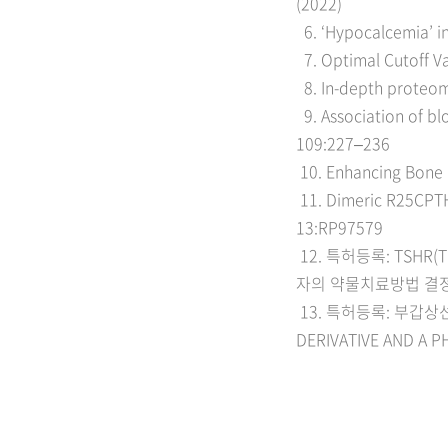
(2022)
6. ‘Hypocalcemia’ in
7. Optimal Cutoff Va
8. In-depth proteom
9. Association of bl
109:227
–
236
10.
Enhancing Bone 
11. Dimeric R25CPT
13:RP97579
12.
특허등록
: TSHR(
자의 약물치료방법 결
13.
특허등록
:
부갑상선
DERIVATIVE AND A 